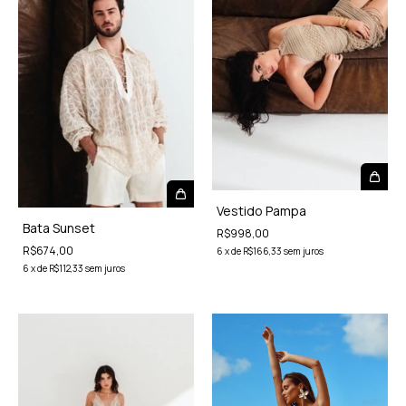
Vestido Pampa
Bata Sunset
R$998,00
R$674,00
6
x
de
R$166,33
sem juros
6
x
de
R$112,33
sem juros