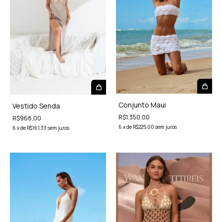
Conjunto Maui
Vestido Senda
R$1.350,00
R$968,00
6
x
de
R$225,00
sem juros
6
x
de
R$161,33
sem juros