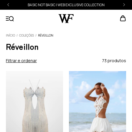
BASIC NOT BASIC | WEB EXCLUSIVE COLLECTION
INÍCIO
/
COLEÇÕES
/
RÉVEILLON
Réveillon
Filtrar e ordenar
73 produtos