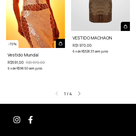
VESTIDO MACHAON
-
70
%
R$1.970,00
6
x
de
R$328,33
sem juros
Vestido Mundaí
R$591,00
R$1.970,00
6
x
de
R$98,50
sem juros
1
/
4