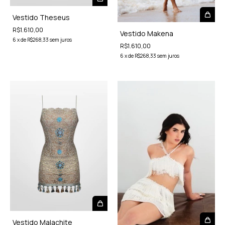
Vestido Theseus
R$1.610,00
Vestido Makena
6
x
de
R$268,33
sem juros
R$1.610,00
6
x
de
R$268,33
sem juros
Vestido Malachite