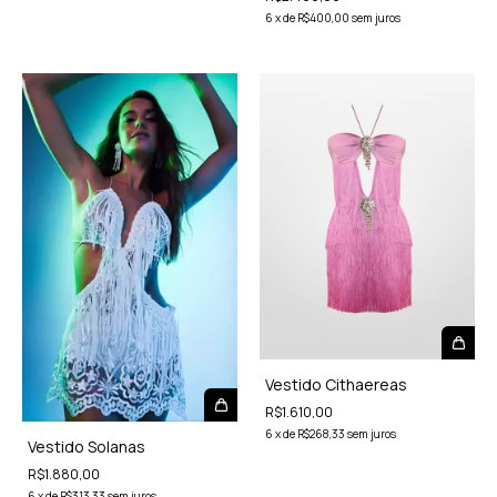
6
x
de
R$400,00
sem juros
Vestido Cithaereas
R$1.610,00
6
x
de
R$268,33
sem juros
Vestido Solanas
R$1.880,00
6
x
de
R$313,33
sem juros