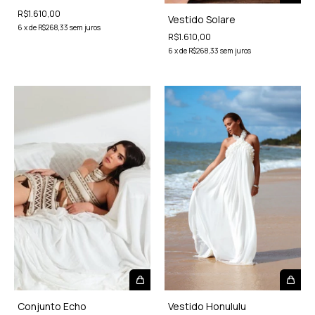
R$1.610,00
Vestido Solare
6
x
de
R$268,33
sem juros
R$1.610,00
6
x
de
R$268,33
sem juros
Vestido Honululu
Conjunto Echo