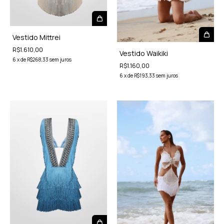
Vestido Mittrei
R$1.610,00
Vestido Waikiki
6
x
de
R$268,33
sem juros
R$1.160,00
6
x
de
R$193,33
sem juros