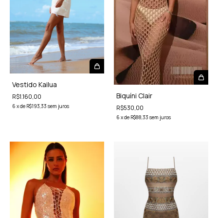
Vestido Kailua
Biquíni Clair
R$1.160,00
6
x
de
R$193,33
sem juros
R$530,00
6
x
de
R$88,33
sem juros