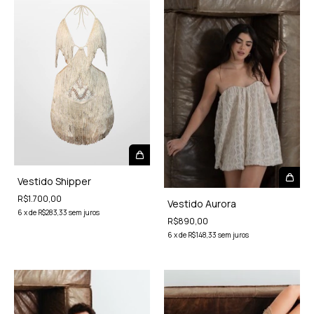
Vestido Shipper
R$1.700,00
Vestido Aurora
6
x
de
R$283,33
sem juros
R$890,00
6
x
de
R$148,33
sem juros