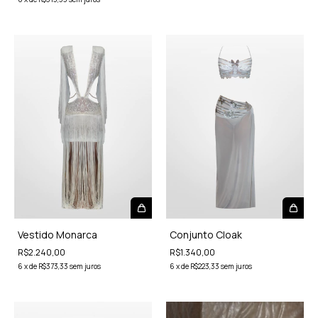
Vestido Monarca
Conjunto Cloak
R$2.240,00
R$1.340,00
6
x
de
R$373,33
sem juros
6
x
de
R$223,33
sem juros