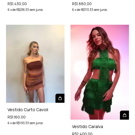
R$1.880,00
R$1.430,00
6
x
de
R$313,33
sem juros
6
x
de
R$238,33
sem juros
Vestido Curto Cavoli
R$1.160,00
6
x
de
R$193,33
sem juros
Vestido Caraíva
R$2.400,00