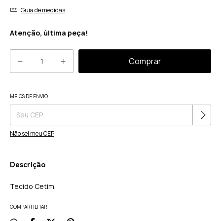
Guia de medidas
Atenção, última peça!
Alterar CEP
MEIOS DE ENVIO
Entregas para o CEP:
Não sei meu CEP
Descrição
Tecido Cetim.
COMPARTILHAR