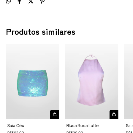
Produtos similares
Saia Céu
Blusa Rosa Latte
Sai
R$592,00
R$520,00
R$5