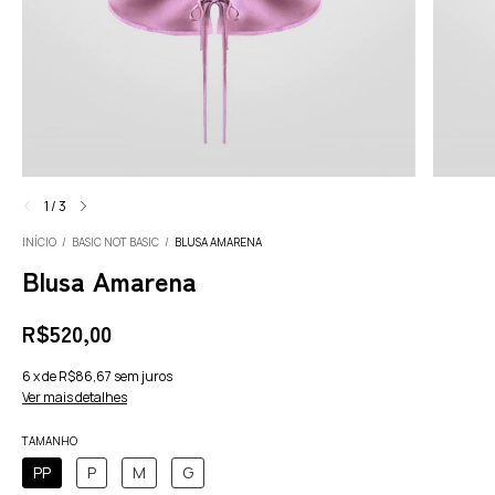
1
/
3
INÍCIO
/
BASIC NOT BASIC
/
BLUSA AMARENA
Blusa Amarena
R$520,00
6
x
de
R$86,67
sem juros
Ver mais detalhes
TAMANHO
PP
P
M
G