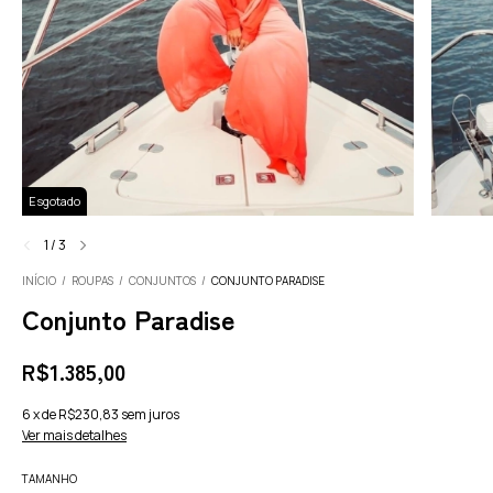
Esgotado
1
/
3
INÍCIO
/
ROUPAS
/
CONJUNTOS
/
CONJUNTO PARADISE
Conjunto Paradise
R$1.385,00
6
x
de
R$230,83
sem juros
Ver mais detalhes
TAMANHO