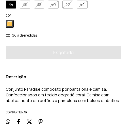
34
36
38
40
42
44
COR
Guia de medidas
Descrição
Conjunto Paradise composto por pantalona e camisa.
Confeccionados em tecido degradê coral. Camisa com
abotoamento em botões e pantalona com bolsos embutios.
COMPARTILHAR