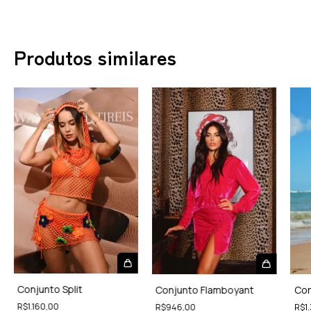
Produtos similares
Conjunto Split
Con
Conjunto Flamboyant
R$1.160,00
R$1
R$946,00