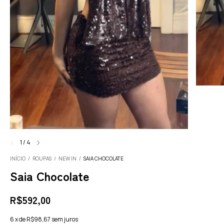
1
/
4
INÍCIO
/
ROUPAS
/
NEW IN
/
SAIA CHOCOLATE
Saia Chocolate
R$592,00
6
x
de
R$98,67
sem juros