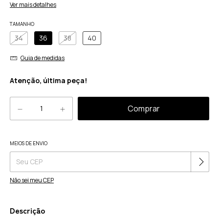
Ver mais detalhes
TAMANHO
34
36
38
40
Guia de medidas
Atenção, última peça!
Alterar CEP
MEIOS DE ENVIO
Entregas para o CEP:
Não sei meu CEP
Descrição