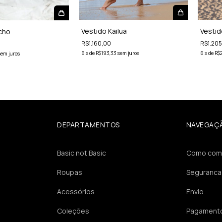
Vestido Kailua
Vestid
cho
R$1.160,00
R$1.20
6
x
de
R$193,33
sem juros
6
x
de
R$
sem juros
DEPARTAMENTOS
NAVEGAÇ
Basic not Basic
Como com
Roupas
Seguranca
Acessórios
Envio
Coleções
Pagament