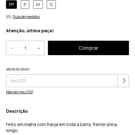
PP
P
M
G
Guia de medidas
Atenção, última peça!
Alterar CEP
MEIOS DE ENVIO
Entregas para o CEP:
Não sei meu CEP
Descrição
Feito em malha com franja em toda a barra, frente única,
longo.