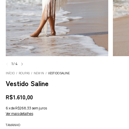
1
/
4
INÍCIO
/
ROUPAS
/
NEW IN
/
VESTIDO SALINE
Vestido Saline
R$1.610,00
6
x
de
R$268,33
sem juros
Ver mais detalhes
TAMANHO